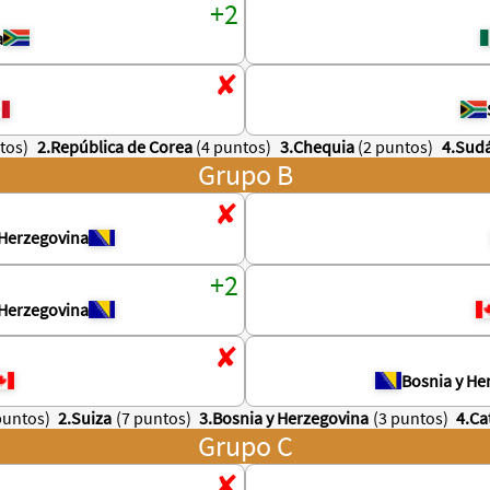
a
tos)
2.República de Corea
(4 puntos)
3.Chequia
(2 puntos)
4.Sudá
Grupo B
 Herzegovina
 Herzegovina
Bosnia y He
puntos)
2.Suiza
(7 puntos)
3.Bosnia y Herzegovina
(3 puntos)
4.Ca
Grupo C