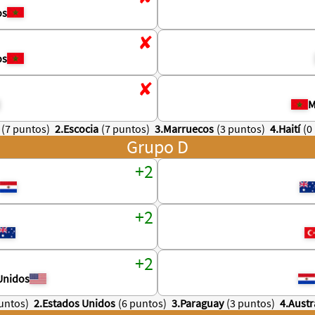
os
os
M
(7 puntos)
2.Escocia
(7 puntos)
3.Marruecos
(3 puntos)
4.Haití
(0
Grupo D
Unidos
untos)
2.Estados Unidos
(6 puntos)
3.Paraguay
(3 puntos)
4.Austr