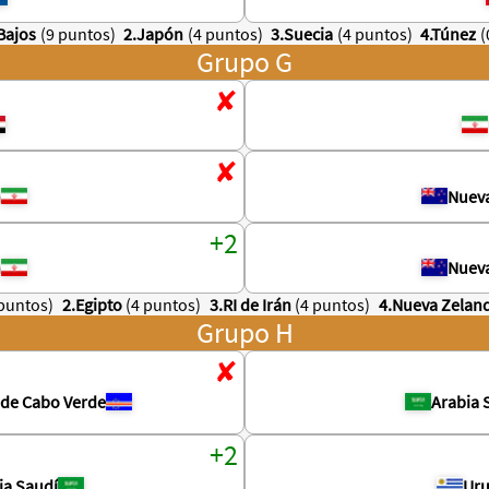
Bajos
(9 puntos)
2.Japón
(4 puntos)
3.Suecia
(4 puntos)
4.Túnez
(
Grupo G
n
Nuev
n
Nuev
 puntos)
2.Egipto
(4 puntos)
3.RI de Irán
(4 puntos)
4.Nueva Zelan
Grupo H
s de Cabo Verde
Arabia 
ia Saudí
Ur