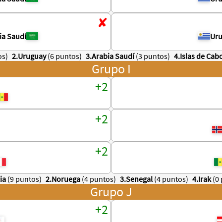
ia Saudí
Ur
os)
2.Uruguay
(6 puntos)
3.Arabia Saudí
(3 puntos)
4.Islas de Cab
Grupo I
ia
(9 puntos)
2.Noruega
(4 puntos)
3.Senegal
(4 puntos)
4.Irak
(0
Grupo J