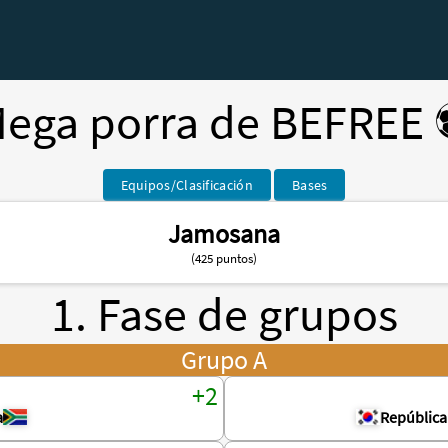
ega porra de BEFREE 
Equipos/Clasificación
Bases
Jamosana
(425 puntos)
1. Fase de grupos
Grupo A
a
República