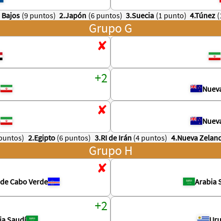
s Bajos
(9 puntos)
2.Japón
(6 puntos)
3.Suecia
(1 punto)
4.Túnez
(
Grupo G
n
Nuev
n
Nuev
 puntos)
2.Egipto
(6 puntos)
3.RI de Irán
(4 puntos)
4.Nueva Zelan
Grupo H
s de Cabo Verde
Arabia 
ia Saudí
Ur