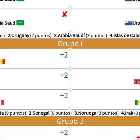
ia Saudí
Ur
os)
2.Uruguay
(7 puntos)
3.Arabia Saudí
(3 puntos)
4.Islas de Cab
Grupo I
ia
(9 puntos)
2.Senegal
(6 puntos)
3.Noruega
(3 puntos)
4.Irak
(0
Grupo J