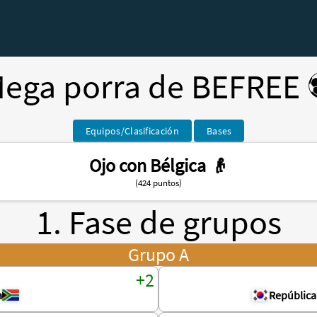
ega porra de BEFREE 
Equipos/Clasificación
Bases
Ojo con Bélgica 👴
(424 puntos)
1. Fase de grupos
Grupo A
a
República