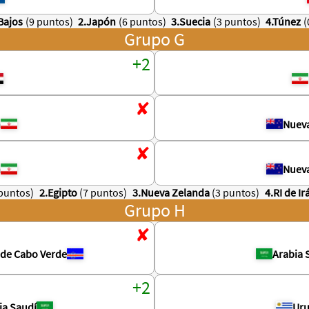
Bajos
(9 puntos)
2.Japón
(6 puntos)
3.Suecia
(3 puntos)
4.Túnez
(
Grupo G
n
Nuev
n
Nuev
 puntos)
2.Egipto
(7 puntos)
3.Nueva Zelanda
(3 puntos)
4.RI de Ir
Grupo H
s de Cabo Verde
Arabia 
ia Saudí
Ur