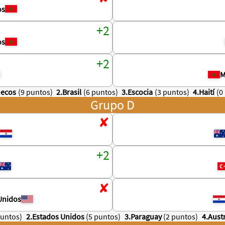
os
os
M
uecos
(9 puntos)
2.Brasil
(6 puntos)
3.Escocia
(3 puntos)
4.Haití
(0
Grupo D
Unidos
puntos)
2.Estados Unidos
(5 puntos)
3.Paraguay
(2 puntos)
4.Austr