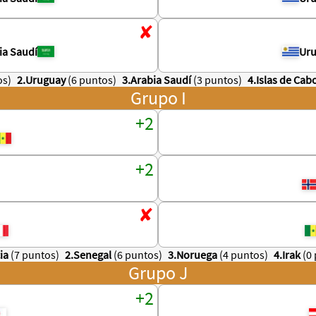
ia Saudí
Ur
os)
2.Uruguay
(6 puntos)
3.Arabia Saudí
(3 puntos)
4.Islas de Cab
Grupo I
ia
(7 puntos)
2.Senegal
(6 puntos)
3.Noruega
(4 puntos)
4.Irak
(0
Grupo J