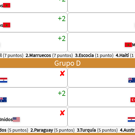
os
os
M
l
(7 puntos)
2.Marruecos
(7 puntos)
3.Escocia
(1 punto)
4.Haití
(1
Grupo D
Unidos
dos
(5 puntos)
2.Paraguay
(5 puntos)
3.Turquía
(5 puntos)
4.Austr