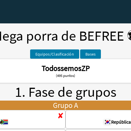
ega porra de BEFREE 
Equipos/Clasificación
Bases
TodossemosZP
(495 puntos)
1. Fase de grupos
Grupo A
a
República