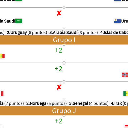
ia Saudí
Ur
os)
2.Uruguay
(6 puntos)
3.Arabia Saudí
(3 puntos)
4.Islas de Cab
Grupo I
ia
(7 puntos)
2.Noruega
(5 puntos)
3.Senegal
(4 puntos)
4.Irak
(0
Grupo J