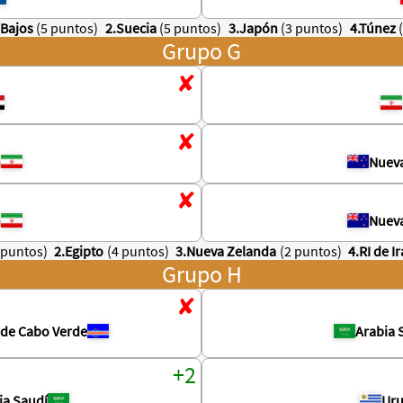
 Bajos
(5 puntos)
2.Suecia
(5 puntos)
3.Japón
(3 puntos)
4.Túnez
Grupo G
n
Nuev
n
Nuev
 puntos)
2.Egipto
(4 puntos)
3.Nueva Zelanda
(2 puntos)
4.RI de I
Grupo H
s de Cabo Verde
Arabia 
ia Saudí
Ur