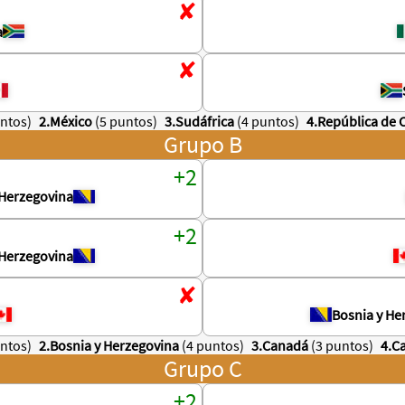
a
untos)
2.México
(5 puntos)
3.Sudáfrica
(4 puntos)
4.República de 
Grupo B
 Herzegovina
 Herzegovina
Bosnia y He
untos)
2.Bosnia y Herzegovina
(4 puntos)
3.Canadá
(3 puntos)
4.C
Grupo C